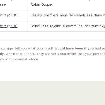
sse
Robin Duqué.
rt it @KBC
Les six premiers mois de GenePlaza dans l'
rt it @KBC
GenePlaza rejoint la communauté Start it 
aza apps tell you what your result
would have been if you had pa
udy
, within that cohort. They are not a statement that your personal 
y are not medical advice.