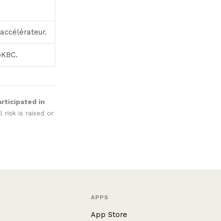
accélérateur.
@KBC.
rticipated in
risk is raised or
APPS
App Store