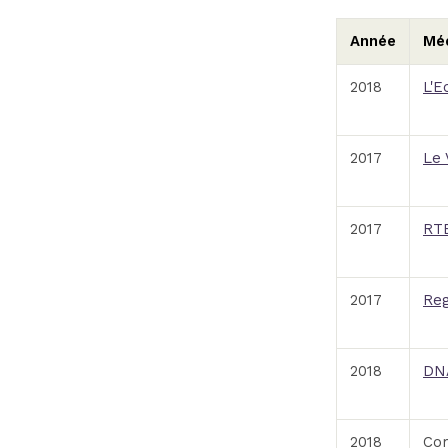
Année
Mé
2018
L'E
2017
Le 
2017
RT
2017
Reg
2018
DNA
2018
Co