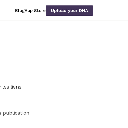
Blog
App Store
Upload your DNA
 les liens
a publication