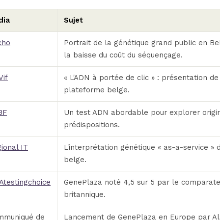
dia
Sujet
cho
Portrait de la génétique grand public en Be
la baisse du coût du séquençage.
Vif
« L'ADN à portée de clic » : présentation de
plateforme belge.
BF
Un test ADN abordable pour explorer origi
prédispositions.
ional IT
L'interprétation génétique « as-a-service » d
belge.
testingchoice
GenePlaza noté 4,5 sur 5 par le comparate
britannique.
mmuniqué de
Lancement de GenePlaza en Europe par Ala