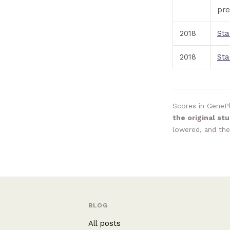
pre
2018
Sta
2018
Sta
Scores in GenePl
the original st
lowered, and the
BLOG
All posts