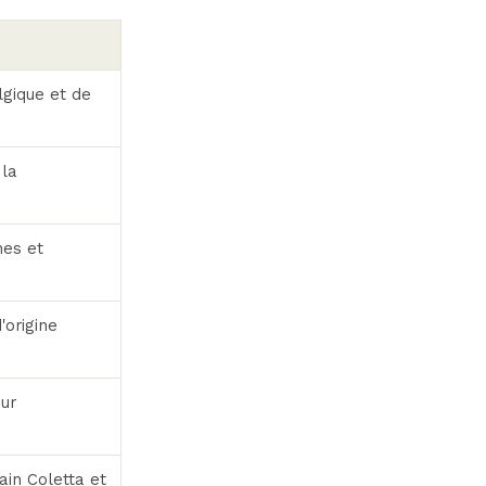
lgique et de
 la
nes et
'origine
ur
in Coletta et